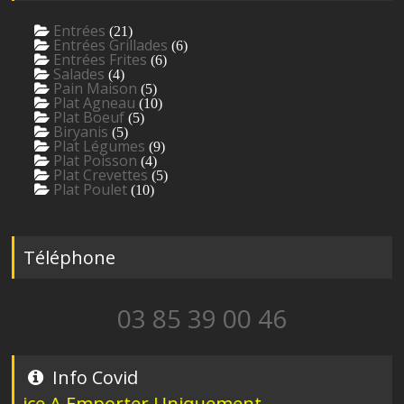
Entrées
(21)
Entrées Grillades
(6)
Entrées Frites
(6)
Salades
(4)
Pain Maison
(5)
Plat Agneau
(10)
Plat Boeuf
(5)
Biryanis
(5)
Plat Légumes
(9)
Plat Poisson
(4)
Plat Crevettes
(5)
Plat Poulet
(10)
Téléphone
03 85 39 00 46
Info Covid
ce A Emporter Uniquement