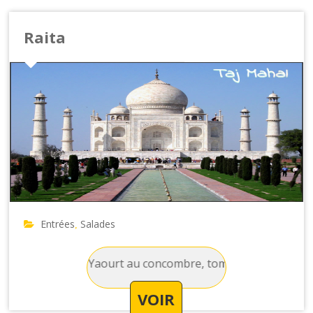
Raita
Entrées
Salades
,
lades : Raita - Yaourt au concombre, tomate, mais et des épi
VOIR