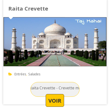
Raita Crevette
Entrées
Salades
,
es Salades : Raita Crevette - Crevette mélangée avec du yaou
VOIR