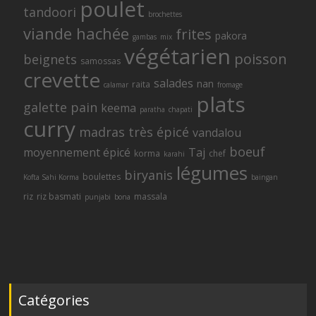
poulet
tandoori
brochettes
viande hachée
frites
pakora
gambas
mix
végétarien
poisson
beignets
samossas
crevette
salades
nan
raita
calamar
fromage
plats
galette
pain
keema
paratha
chapati
curry
madras
très épicé
vandalou
boeuf
moyennement épicé
Taj
korma
chef
karahi
légumes
biryanis
boulettes
Kofta Sahi Korma
baingan
riz
riz basmati
massala
punjabi
bona
Catégories