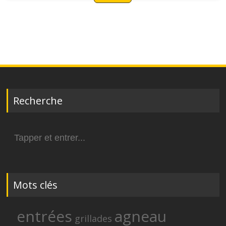
Recherche
Search
for:
Mots clés
entrées
agneau
grillades