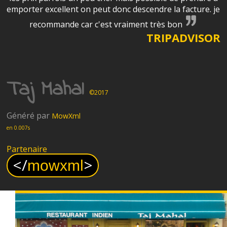
emporter excellent on peut donc descendre la facture. je
recommande car c'est vraiment très bon
TRIPADVISOR
Taj Mahal
©2017
Généré par
MowXml
en 0.007s
Partenaire
<
/
>
mowxml