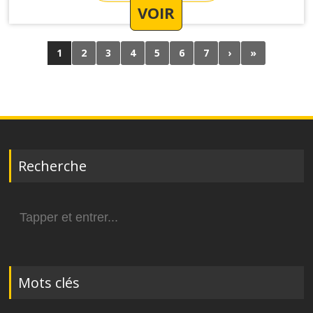
VOIR
1
2
3
4
5
6
7
›
»
Recherche
Search
for:
Mots clés