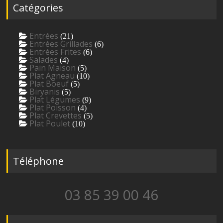
Catégories
Entrées
(21)
Entrées Grillades
(6)
Entrées Frites
(6)
Salades
(4)
Pain Maison
(5)
Plat Agneau
(10)
Plat Boeuf
(5)
Biryanis
(5)
Plat Légumes
(9)
Plat Poisson
(4)
Plat Crevettes
(5)
Plat Poulet
(10)
Téléphone
03 85 39 00 46