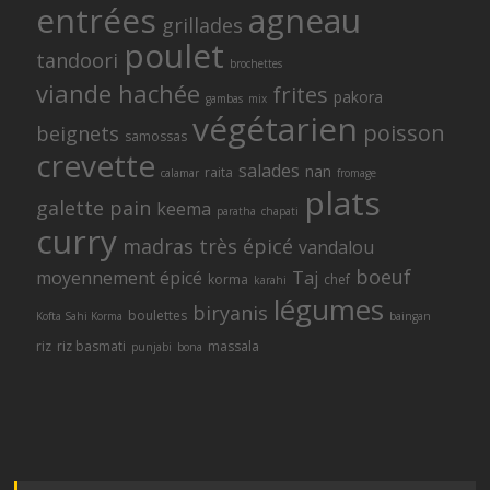
entrées
agneau
grillades
poulet
tandoori
brochettes
viande hachée
frites
pakora
gambas
mix
végétarien
poisson
beignets
samossas
crevette
salades
nan
raita
calamar
fromage
plats
galette
pain
keema
paratha
chapati
curry
madras
très épicé
vandalou
boeuf
moyennement épicé
Taj
korma
chef
karahi
légumes
biryanis
boulettes
Kofta Sahi Korma
baingan
riz
riz basmati
massala
punjabi
bona