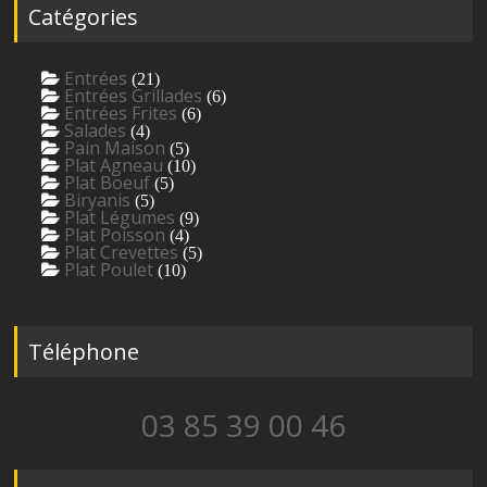
Catégories
Entrées
(21)
Entrées Grillades
(6)
Entrées Frites
(6)
Salades
(4)
Pain Maison
(5)
Plat Agneau
(10)
Plat Boeuf
(5)
Biryanis
(5)
Plat Légumes
(9)
Plat Poisson
(4)
Plat Crevettes
(5)
Plat Poulet
(10)
Téléphone
03 85 39 00 46