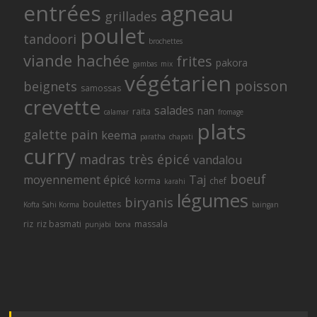
entrées
agneau
grillades
poulet
tandoori
brochettes
viande hachée
frites
pakora
gambas
mix
végétarien
poisson
beignets
samossas
crevette
salades
nan
raita
calamar
fromage
plats
galette
pain
keema
paratha
chapati
curry
madras
très épicé
vandalou
boeuf
moyennement épicé
Taj
korma
chef
karahi
légumes
biryanis
boulettes
Kofta Sahi Korma
baingan
riz
riz basmati
massala
punjabi
bona