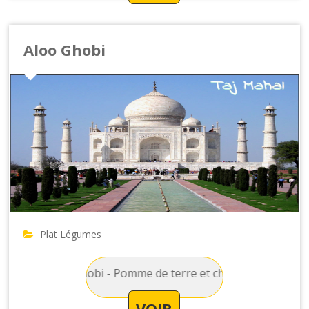
Aloo Ghobi
Plat Légumes
 : Aloo Ghobi - Pomme de terre et choux fleur préparés av
VOIR