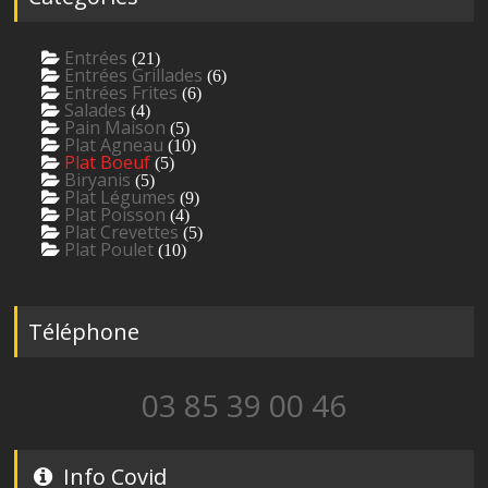
Entrées
(21)
Entrées Grillades
(6)
Entrées Frites
(6)
Salades
(4)
Pain Maison
(5)
Plat Agneau
(10)
Plat Boeuf
(5)
Biryanis
(5)
Plat Légumes
(9)
Plat Poisson
(4)
Plat Crevettes
(5)
Plat Poulet
(10)
Téléphone
03 85 39 00 46
Info Covid