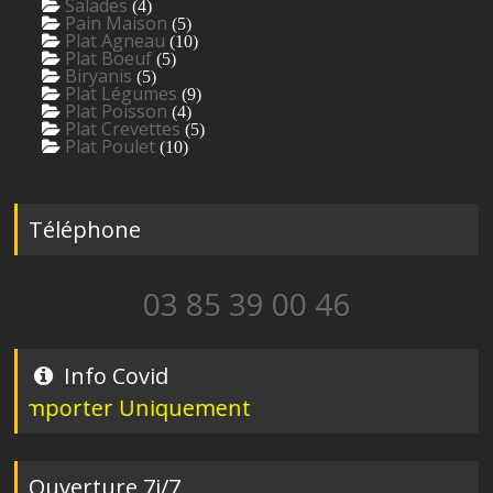
Salades
(4)
Pain Maison
(5)
Plat Agneau
(10)
Plat Boeuf
(5)
Biryanis
(5)
Plat Légumes
(9)
Plat Poisson
(4)
Plat Crevettes
(5)
Plat Poulet
(10)
Téléphone
03 85 39 00 46
Info Covid
mporter Uniquement
Ouverture 7j/7