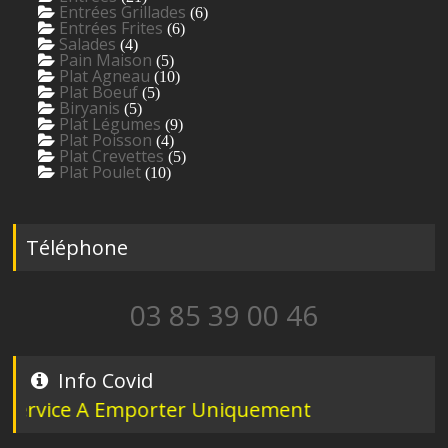
Entrées Grillades
(6)
Entrées Frites
(6)
Salades
(4)
Pain Maison
(5)
Plat Agneau
(10)
Plat Boeuf
(5)
Biryanis
(5)
Plat Légumes
(9)
Plat Poisson
(4)
Plat Crevettes
(5)
Plat Poulet
(10)
Téléphone
03 85 39 00 46
Info Covid
rvice A Emporter Uniquement