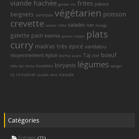
viande hachée
frites
pakora
gambas
mix
végétarien
poisson
beignets
samossas
crevette
salades
nan
raita
calamar
fromage
plats
galette
pain
keema
paratha
chapati
curry
madras
très épicé
vandalou
boeuf
moyennement épicé
Taj
korma
chef
karahi
légumes
biryanis
boulettes
Kofta Sahi Korma
baingan
riz
riz basmati
massala
punjabi
bona
Catégories
Entrées
(21)