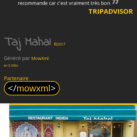
recommande car c'est vraiment très bon
TRIPADVISOR
Taj Mahal
©2017
Généré par
MowXml
en 0.006s
Partenaire
<
/
>
mowxml