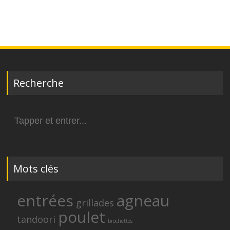
Recherche
Search
for:
Mots clés
entrées
agneau
grillades
poulet
tandoori
brochettes