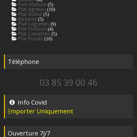
Pain Maison
(5)
Plat Agneau
(10)
Plat Boeuf
(5)
Biryanis
(5)
Plat Légumes
(9)
Plat Poisson
(4)
Plat Crevettes
(5)
Plat Poulet
(10)
Téléphone
03 85 39 00 46
Info Covid
Emporter Uniquement
Ouverture 7j/7