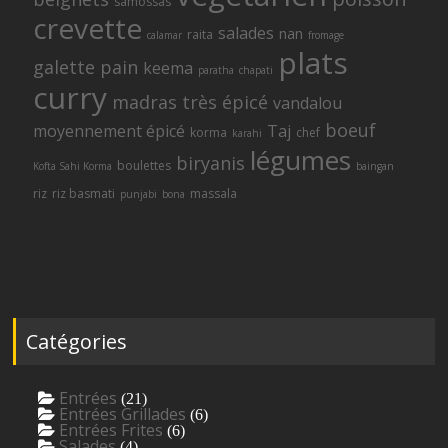
samossas
crevette
salades
nan
raita
calamar
fromage
plats
galette
pain
keema
paratha
chapati
curry
madras
très épicé
vandalou
boeuf
moyennement épicé
Taj
korma
chef
karahi
légumes
biryanis
boulettes
Kofta Sahi Korma
baingan
riz
riz basmati
massala
punjabi
bona
Catégories
Entrées
(21)
Entrées Grillades
(6)
Entrées Frites
(6)
Salades
(4)