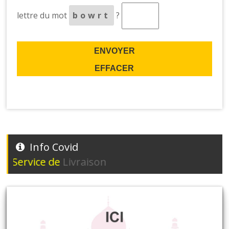
lettre du mot
bowrt
?
Info Covid
rvice de
Livraison