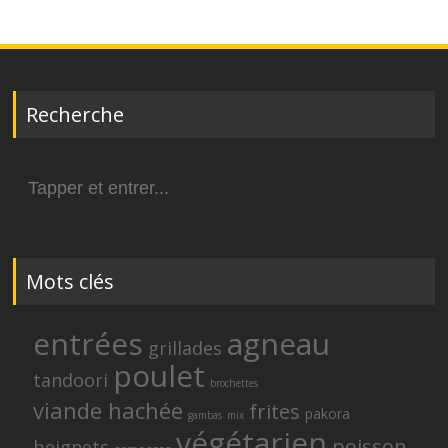
Recherche
Search
for:
Mots clés
entrées
agneau
grillades
poulet
tandoori
brochettes
viande hachée
frites
pakora
gambas
mix
végétarien
poisson
beignets