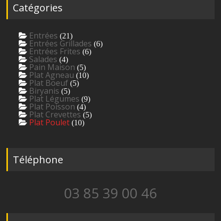
Catégories
Entrées
(21)
Entrées Grillades
(6)
Entrées Frites
(6)
Salades
(4)
Pain Maison
(5)
Plat Agneau
(10)
Plat Boeuf
(5)
Biryanis
(5)
Plat Légumes
(9)
Plat Poisson
(4)
Plat Crevettes
(5)
Plat Poulet
(10)
Téléphone
03 85 39 00 46