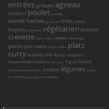
entrées
agneau
grillades
poulet
tandoori
brochettes
viande hachée
frites
pakora
gambas
mix
végétarien
poisson
beignets
samossas
crevette
salades
nan
raita
calamar
fromage
plats
galette
pain
keema
paratha
chapati
curry
madras
très épicé
vandalou
boeuf
moyennement épicé
Taj
korma
chef
karahi
légumes
biryanis
boulettes
Kofta Sahi Korma
baingan
riz
riz basmati
massala
punjabi
bona