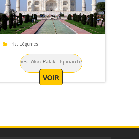
Plat Légumes
 sauce curry
: Aloo Palak - Epinard et pomme de terre dans une sauce t
VOIR