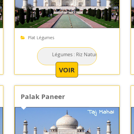
Plat Légumes
es fruits secs
Légumes : Riz Nature - Riz basmati
Légumes : Aloo Mut
VOIR
Palak Paneer