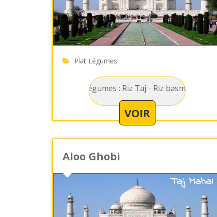
Plat Légumes
Légumes : Riz Taj - Riz basmati mélangé avec d
VOIR
Aloo Ghobi