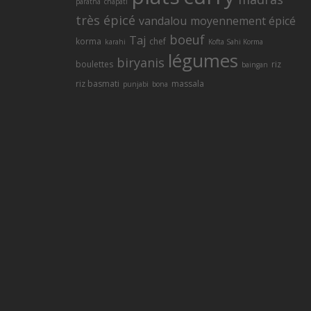
paratha
chapati
très épicé
vandalou
moyennement épicé
Servic
boeuf
Taj
korma
chef
karahi
Kofta Sahi Korma
légumes
biryanis
boulettes
riz
baingan
riz basmati
massala
punjabi
bona