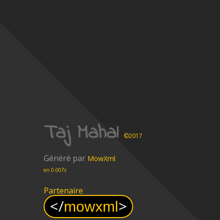
Taj Mahal
©2017
Généré par
MowXml
en 0.007s
Partenaire
<
/
>
mowxml