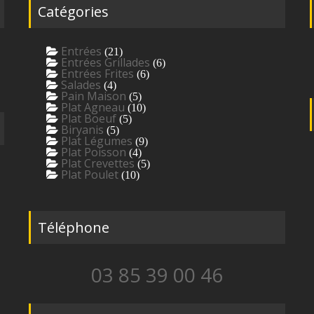
Catégories
Entrées
(21)
Entrées Grillades
(6)
Entrées Frites
(6)
Salades
(4)
Pain Maison
(5)
Plat Agneau
(10)
Plat Boeuf
(5)
Biryanis
(5)
Plat Légumes
(9)
Plat Poisson
(4)
Plat Crevettes
(5)
Plat Poulet
(10)
Téléphone
03 85 39 00 46