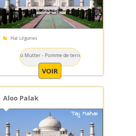
Plat Légumes
ter - Pomme de terre et petit pois préparés avec une sauce 
VOIR
Aloo Palak