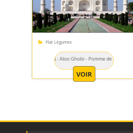
Plat Légumes
Légumes : Aloo Ghobi - Pomme de terre et choux fleur p
VOIR