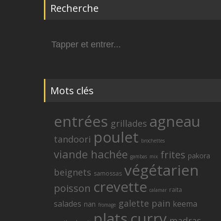
Recherche
Search
for:
Mots clés
entrées
agneau
grillades
poulet
tandoori
brochettes
viande hachée
frites
pakora
gambas
mix
végétarien
beignets
samossas
crevette
poisson
raita
calamar
galette
pain
salades
keema
nan
fromage
plats
curry
madras