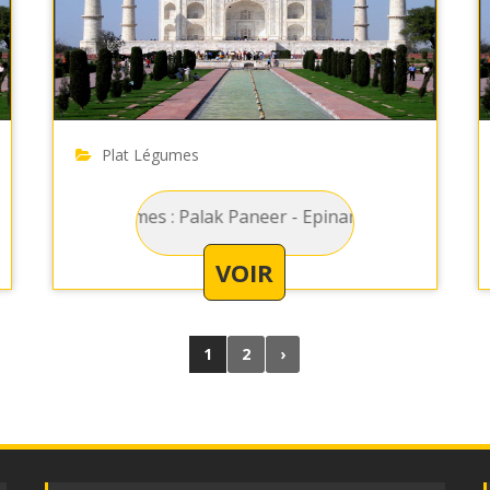
Plat Légumes
réparés avec sauce curry
Légumes : Palak Paneer - Epinard préparer avec fromage et
Légumes 
VOIR
1
2
›