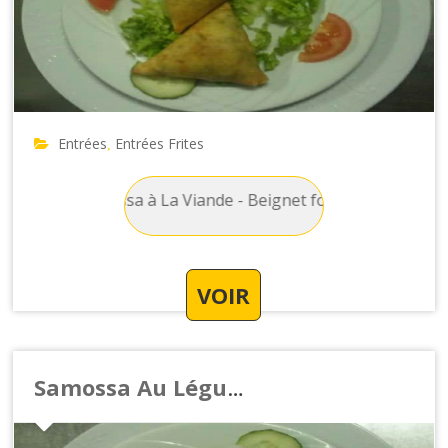
Entrées
Entrées Frites
,
tes : Samossa à La Viande - Beignet fourré à la viande hachée
VOIR
Samossa Au Légume