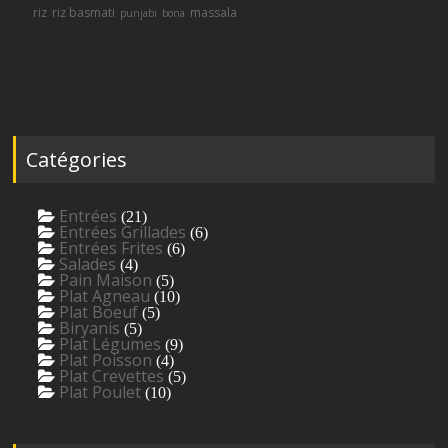
riz
riz basmati
massala
punjabi
bona
Catégories
Entrées
(21)
Entrées Grillades
(6)
Entrées Frites
(6)
Salades
(4)
Pain Maison
(5)
Plat Agneau
(10)
Plat Boeuf
(5)
Biryanis
(5)
Plat Légumes
(9)
Plat Poisson
(4)
Plat Crevettes
(5)
Plat Poulet
(10)