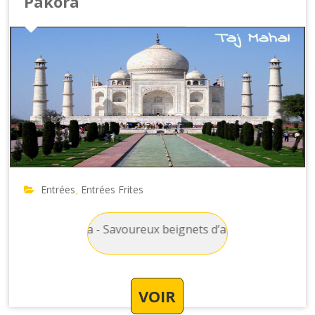
Pakora
Entrées
Entrées Frites
,
ites : Pakora - Savoureux beignets d’aubergine, d’oignon et
VOIR