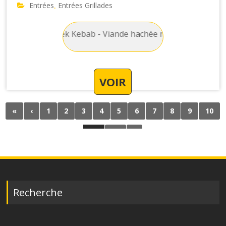
Entrées
Entrées Grillades
,
illades : Seek Kebab - Viande hachée mélangée aux épices et
VOIR
«
‹
1
2
3
4
5
6
7
8
9
10
11
12
›
Recherche
Search