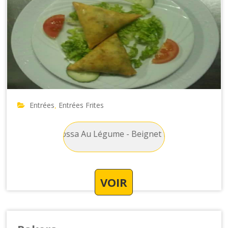
Entrées
Entrées Frites
,
rites : Samossa Au Légume - Beignet fourré de pomme de te
VOIR