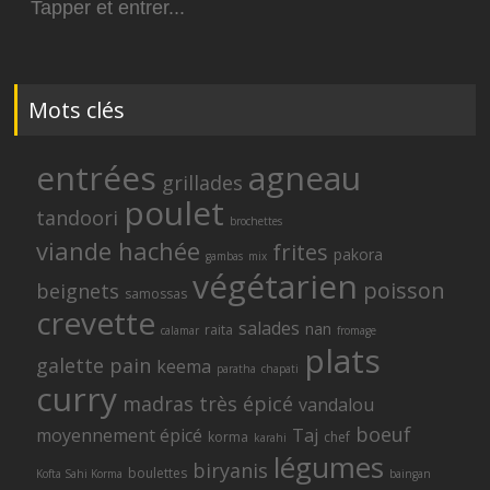
for:
Mots clés
entrées
agneau
grillades
poulet
tandoori
brochettes
viande hachée
frites
pakora
gambas
mix
végétarien
poisson
beignets
samossas
crevette
salades
nan
raita
calamar
fromage
plats
galette
pain
keema
paratha
chapati
curry
madras
très épicé
vandalou
boeuf
moyennement épicé
Taj
korma
chef
karahi
légumes
biryanis
boulettes
Kofta Sahi Korma
baingan