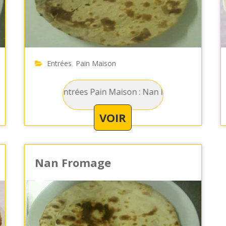
Entrées
Pain Maison
,
 complet
Entrées Pain Maison : Nan Nature - Galette de pain
Entrées Pai
VOIR
Nan Fromage