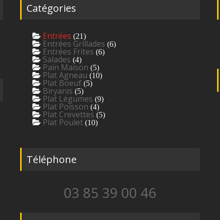
Catégories
Entrées
(21)
Entrées Grillades
(6)
Entrées Frites
(6)
Salades
(4)
Pain Maison
(5)
Plat Agneau
(10)
Plat Boeuf
(5)
Biryanis
(5)
Plat Légumes
(9)
Plat Poisson
(4)
Plat Crevettes
(5)
Plat Poulet
(10)
Téléphone
03 85 39 00 46