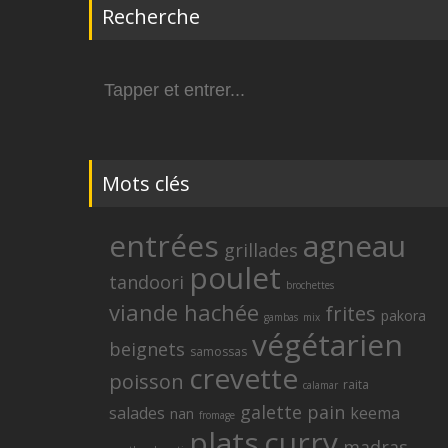
Recherche
Search
for:
Mots clés
entrées
agneau
grillades
poulet
tandoori
brochettes
viande hachée
frites
pakora
gambas
mix
végétarien
beignets
samossas
crevette
poisson
raita
calamar
galette
pain
salades
keema
nan
fromage
plats
curry
madras