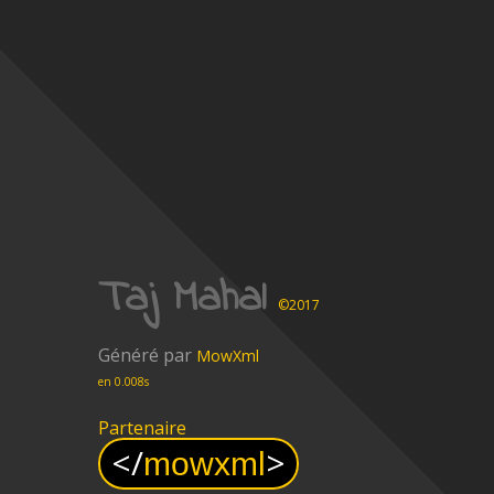
Taj Mahal
©2017
Généré par
MowXml
en 0.008s
Partenaire
<
/
>
mowxml