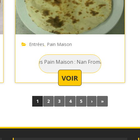
Entrées
Pain Maison
,
a viande hachée
Entrées Pain Maison : Nan Fromage - Galette de pain au fr
VOIR
1
2
3
4
5
›
»