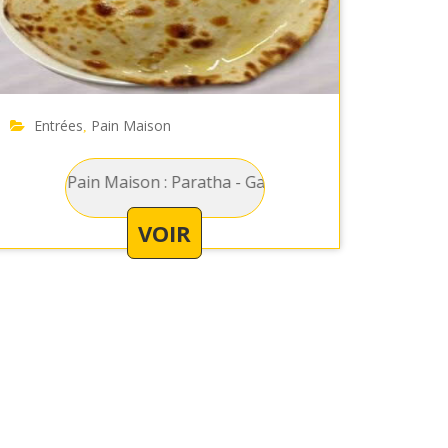
Entrées
Pain Maison
,
n Maison : Paratha - Galette de farine de blé avec du beurre
VOIR