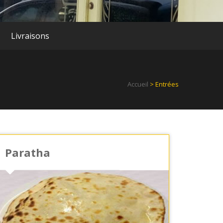
Livraisons
Accueil
> Entrées
Paratha