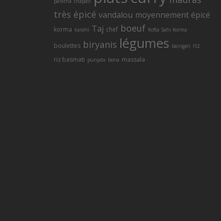
paratha
chapati
très épicé
vandalou
moyennement épicé
Service A 
boeuf
Taj
korma
chef
karahi
Kofta Sahi Korma
légumes
biryanis
boulettes
riz
baingan
riz basmati
massala
punjabi
bona