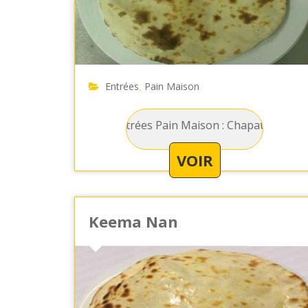
Entrées
Pain Maison
,
Entrées Pain Maison : Chapati - Galette de pain
VOIR
Keema Nan