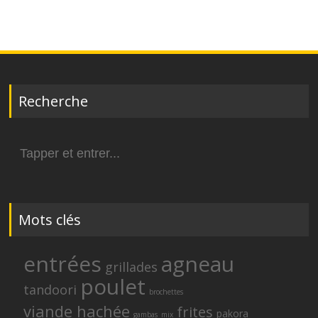
Recherche
Search
for:
Mots clés
entrées
agneau
grillades
poulet
tandoori
brochettes
viande hachée
frites
pakora
gambas
mix