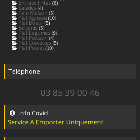
Entrées Frites
(6)
Salades
(4)
Pain Maison
(5)
Plat Agneau
(10)
Plat Boeuf
(5)
Biryanis
(5)
Plat Légumes
(9)
Plat Poisson
(4)
Plat Crevettes
(5)
Plat Poulet
(10)
Téléphone
03 85 39 00 46
Info Covid
Service A Emporter Uniquement