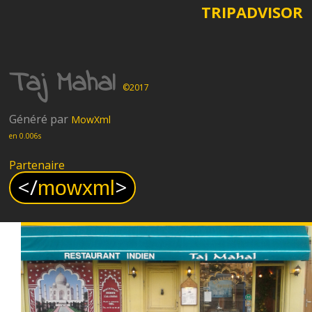
TRIPADVISOR
Taj Mahal
©2017
Généré par
MowXml
en 0.006s
Partenaire
<
/
>
mowxml