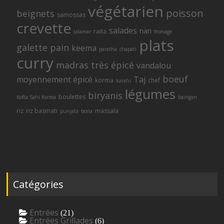
végétarien
poisson
beignets
samossas
crevette
salades
nan
raita
calamar
fromage
plats
galette
pain
keema
paratha
chapati
curry
madras
très épicé
vandalou
boeuf
moyennement épicé
Taj
korma
chef
karahi
légumes
biryanis
boulettes
Kofta Sahi Korma
baingan
riz
riz basmati
massala
punjabi
bona
Catégories
Entrées
(21)
Entrées Grillades
(6)